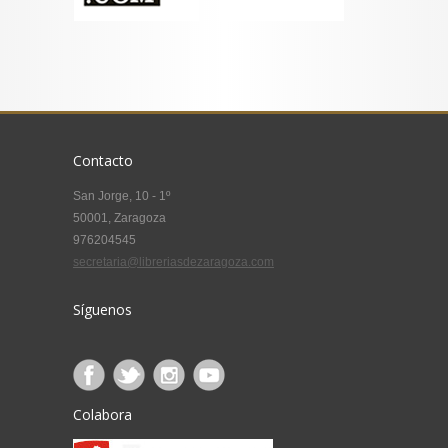
Contacto
San Jorge, 10 - 1º
50001, Zaragoza
976204545
secretaria@libreriasdezaragoza.com
Síguenos
Colabora