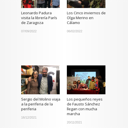
Leonardo Padura
Los Cinco inviernos de
visita la librería París
Olga Merino en
de Zaragoza
Cálamo
07/09/2022
06/02/2022
Sergio del Molino viaja
Los pequeños reyes
a la periferia de la
de Fausto Sánchez
periferia
llegan con mucha
marcha
16/12/2021
20/11/2021