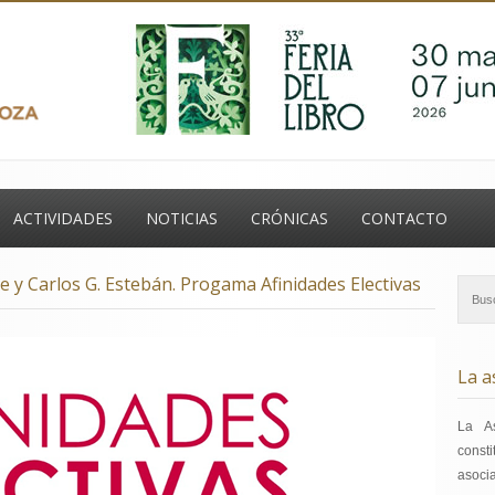
ontacto
ACTIVIDADES
NOTICIAS
CRÓNICAS
CONTACTO
e y Carlos G. Estebán. Progama Afinidades Electivas
La a
La A
const
asoci