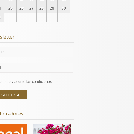
4
25
26
27
28
29
30
1
letter
e leido y acepto las condiciones
aboradores