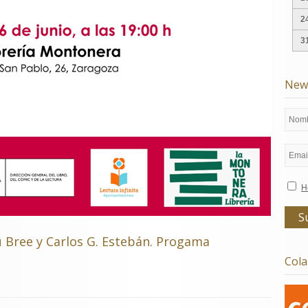
2
3
News
H
u Bree y Carlos G. Estebán. Progama
Col