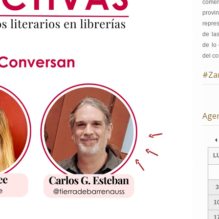
comer
provi
repre
de la
de lo 
del co
#Za
Age
Pre
L
3
1
1