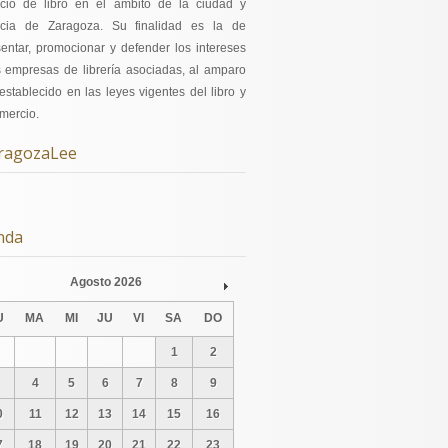
cio de libro en el ámbito de la ciudad y
ncia de Zaragoza. Su finalidad es la de
sentar, promocionar y defender los intereses
s empresas de librería asociadas, al amparo
establecido en las leyes vigentes del libro y
mercio.
ragozaLee
nda
Agosto
2026
v
Next
U
MA
MI
JU
VI
SA
DO
1
2
4
5
6
7
8
9
0
11
12
13
14
15
16
7
18
19
20
21
22
23