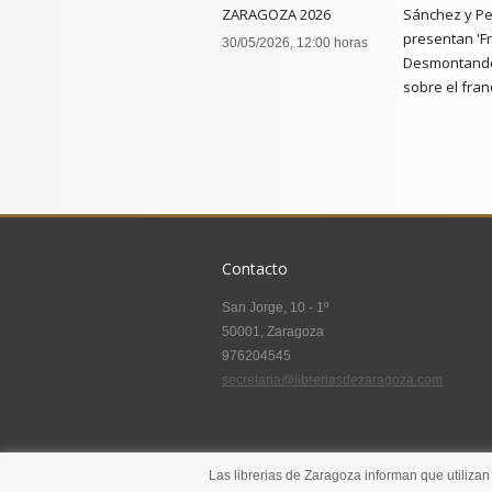
ZARAGOZA 2026
Sánchez y Pe
presentan 'F
30/05/2026, 12:00 horas
Desmontando
sobre el fran
20/05/2026, 19
Contacto
San Jorge, 10 - 1º
50001, Zaragoza
976204545
secretaria@libreriasdezaragoza.com
Las librerias de Zaragoza informan que utilizan