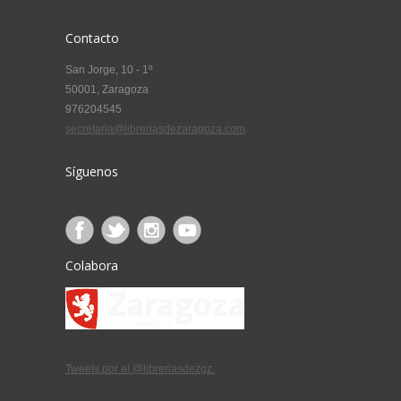
Contacto
San Jorge, 10 - 1º
50001, Zaragoza
976204545
secretaria@libreriasdezaragoza.com
Síguenos
Colabora
Tweets por el @libreriasdezgz.