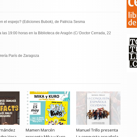
en el espejo? (Ediciones Bubok), de Patricia Sesma
 a las 19:00 horas en la Biblioteca de Aragón (C/ Doctor Cerrada, 22
brería París de Zaragoza
rnández
Mamen Marcén
Manuel Trillo presenta
dro Vera
presenta Mika y Kuro
La conquista española