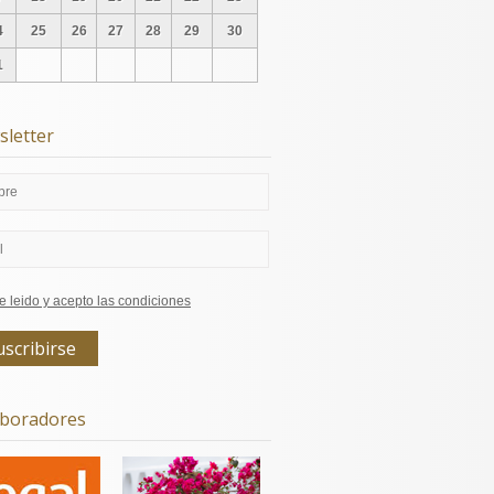
4
25
26
27
28
29
30
1
letter
e leido y acepto las condiciones
aboradores