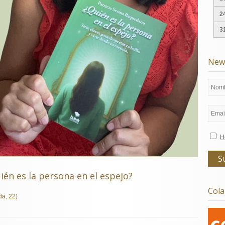
2
3
News
H
ién es la persona en el espejo?
Col
da, 22)