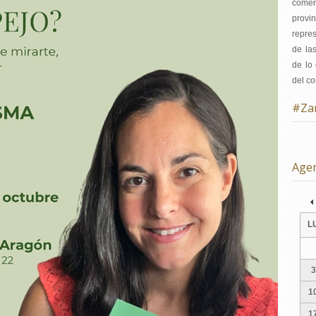
comer
provi
repre
de la
de lo 
del co
#Za
Age
Pre
L
3
1
1