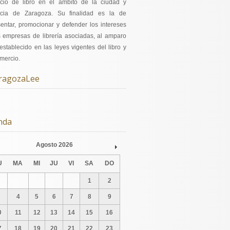
cio de libro en el ámbito de la ciudad y
ncia de Zaragoza. Su finalidad es la de
sentar, promocionar y defender los intereses
s empresas de librería asociadas, al amparo
establecido en las leyes vigentes del libro y
mercio.
ragozaLee
nda
Agosto
2026
v
Next
U
MA
MI
JU
VI
SA
DO
1
2
4
5
6
7
8
9
0
11
12
13
14
15
16
7
18
19
20
21
22
23