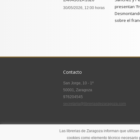
presentan 'F
30/05/2026, 12:00 horas
Desmontando
sobre el fran
20/05/2026, 19
Contacto
San Jorge, 10 - 1º
50001, Zaragoza
976204545
secretaria@libreriasdezaragoza.com
Las librerias de Zaragoza informan que utilizan
cookies como elemento técnico necesario p