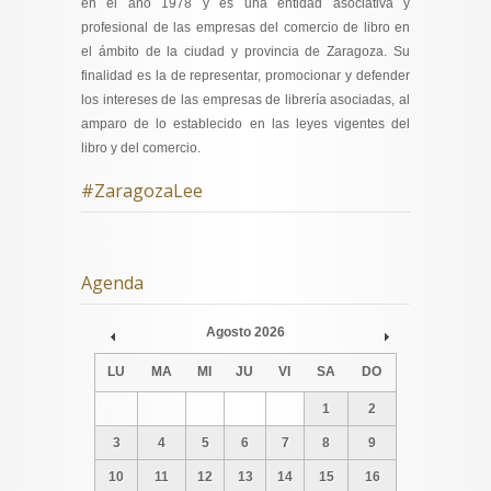
en el año 1978 y es una entidad asociativa y
profesional de las empresas del comercio de libro en
el ámbito de la ciudad y provincia de Zaragoza. Su
finalidad es la de representar, promocionar y defender
los intereses de las empresas de librería asociadas, al
amparo de lo establecido en las leyes vigentes del
libro y del comercio.
#ZaragozaLee
Agenda
Agosto
2026
Prev
Next
LU
MA
MI
JU
VI
SA
DO
1
2
3
4
5
6
7
8
9
10
11
12
13
14
15
16