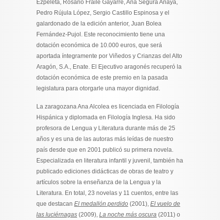
Ezpeleta, Rosario Fraile Gayarre, Ana Segura Anaya,
Pedro Rújula López, Sergio Castillo Espinosa y el
galardonado de la edición anterior, Juan Bolea
Fernández-Pujol. Este reconocimiento tiene una
dotación económica de 10.000 euros, que será
aportada íntegramente por Viñedos y Crianzas del Alto
Aragón, S.A., Enate. El Ejecutivo aragonés recuperó la
dotación económica de este premio en la pasada
legislatura para otorgarle una mayor dignidad.
La zaragozana Ana Alcolea es licenciada en Filología
Hispánica y diplomada en Filología Inglesa. Ha sido
profesora de Lengua y Literatura durante más de 25
años y es una de las autoras más leídas de nuestro
país desde que en 2001 publicó su primera novela.
Especializada en literatura infantil y juvenil, también ha
publicado ediciones didácticas de obras de teatro y
artículos sobre la enseñanza de la Lengua y la
Literatura. En total, 23 novelas y 11 cuentos, entre las
que destacan
El medallón perdido
(2001),
El vuelo de
las luciérnagas
(2009),
La noche más oscura
(2011) o