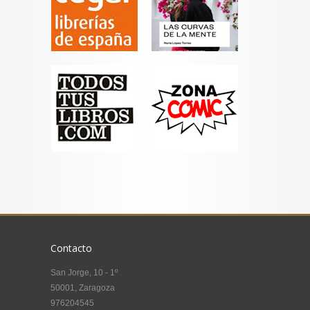
Contacto
San Jorge, 10 - 1º
50001, Zaragoza
976204545