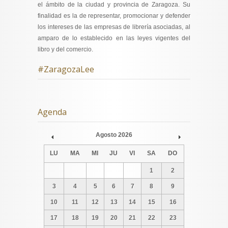
el ámbito de la ciudad y provincia de Zaragoza. Su
finalidad es la de representar, promocionar y defender
los intereses de las empresas de librería asociadas, al
amparo de lo establecido en las leyes vigentes del
libro y del comercio.
#ZaragozaLee
Agenda
Agosto
2026
Prev
Next
LU
MA
MI
JU
VI
SA
DO
1
2
3
4
5
6
7
8
9
10
11
12
13
14
15
16
17
18
19
20
21
22
23