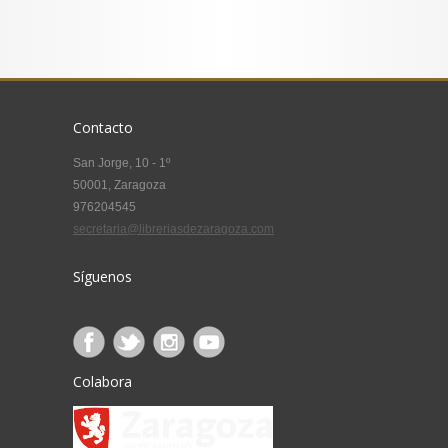
Contacto
San Jorge, 10 - 1º
50001, Zaragoza
976204545
secretaria@libreriasdezaragoza.com
Síguenos
Colabora