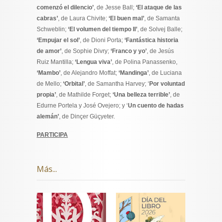
comenzó el dilencio’
, de Jesse Ball;
‘El ataque de las
cabras’
, de Laura Chivite;
‘El buen mal’
, de Samanta
Schweblin;
‘El volumen del tiempo II’
, de Solvej Balle;
‘Empujar el sol’
, de Dioni Porta;
‘Fantástica historia
de amor’
, de Sophie Divry;
‘Franco y yo’
, de Jesús
Ruiz Mantilla;
‘Lengua viva’
, de Polina Panassenko,
‘Mambo’
, de Alejandro Moffat;
‘Mandinga’
, de Luciana
de Mello;
‘Orbital’
, de Samantha Harvey; ‘
Por voluntad
propia’
, de Mathilde Forget;
‘Una belleza terrible’
, de
Edurne Portela y José Ovejero; y ‘
Un cuento de hadas
alemán’
, de Dinçer Güçyeter.
PARTICIPA
Más...