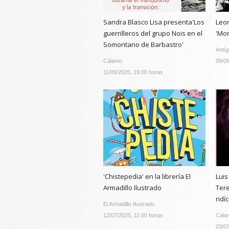
Sandra Blasco Lisa presenta'Los
Leo
guerrilleros del grupo Nois en el
'Mor
Somontano de Barbastro'
Antí
Cálamo
09/09
11/09/2025, 19:00 horas
'Chistepedia' en la librería El
Luis
Armadillo Ilustrado
Ter
ridí
El Armadillo Ilustrado
12/07/2025, 11:00 horas
Cála
03/07