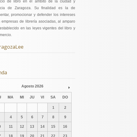
cio de libro en el ámbito de la ciudad y
ncia de Zaragoza. Su finalidad es la de
sentar, promocionar y defender los intereses
s empresas de librería asociadas, al amparo
establecido en las leyes vigentes del libro y
mercio.
ragozaLee
nda
Agosto
2026
v
Next
U
MA
MI
JU
VI
SA
DO
1
2
4
5
6
7
8
9
0
11
12
13
14
15
16
7
18
19
20
21
22
23