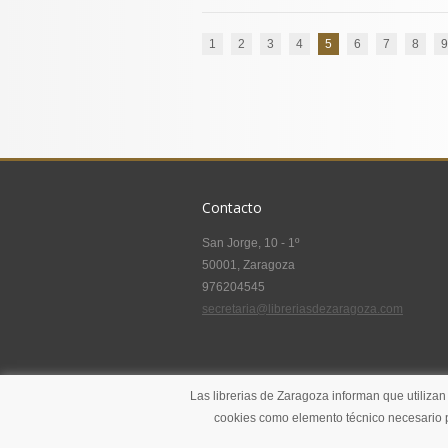
1
2
3
4
5
6
7
8
9
Contacto
San Jorge, 10 - 1º
50001, Zaragoza
976204545
secretaria@libreriasdezaragoza.com
Las librerias de Zaragoza informan que utilizan
cookies como elemento técnico necesario p
Copyrights 2014 - Librerias de Zaragoza