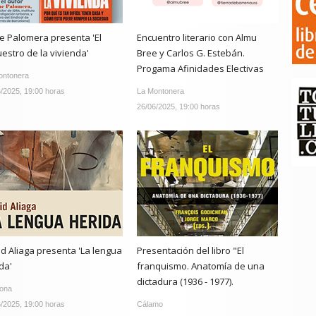
e Palomera presenta 'El
Encuentro literario con Almu
estro de la vivienda'
Bree y Carlos G. Estebán.
Progama Afinidades Electivas
ontonera
/2025, 19:00 horas
La Montonera
26/06/2025, 19:00 horas
d Aliaga presenta 'La lengua
Presentación del libro "El
da'
franquismo. Anatomía de una
dictadura (1936 - 1977).
gona
/2025, 19:00 horas
Cálamo