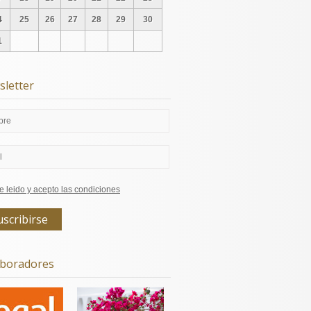
4
25
26
27
28
29
30
1
letter
e leido y acepto las condiciones
aboradores