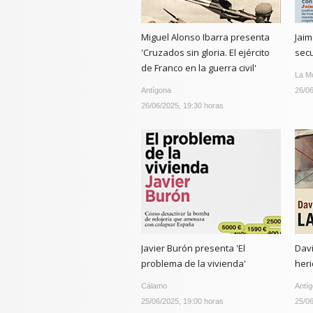
Miguel Alonso Ibarra presenta
Jaim
'Cruzados sin gloria. El ejército
secu
de Franco en la guerra civil'
La M
Antígona
26/06
26/06/2025, 19:30 horas
Javier Burón presenta 'El
Davi
problema de la vivienda'
heri
Cálamo
Antí
25/06/2025, 19:00 horas
25/06