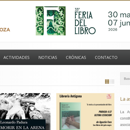
ontacto
ACTIVIDADES
NOTICIAS
CRÓNICAS
CONTACTO
La a
La A
const
asoci