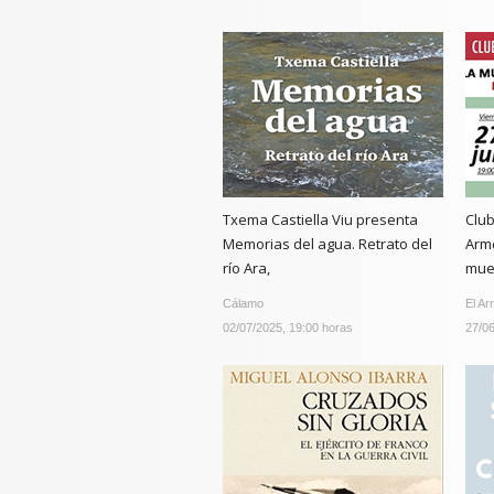
Txema Castiella Viu presenta
Club
Memorias del agua. Retrato del
Armd
río Ara,
mue
Cálamo
El Ar
02/07/2025, 19:00 horas
27/06