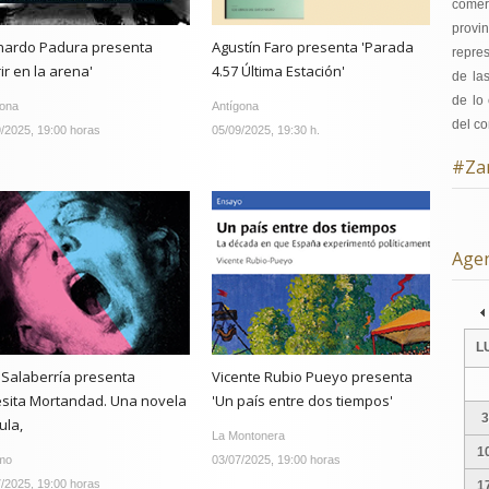
comer
provi
nardo Padura presenta
Agustín Faro presenta 'Parada
repre
ir en la arena'
4.57 Última Estación'
de la
de lo 
gona
Antígona
del co
/2025, 19:00 horas
05/09/2025, 19:30 h.
#Za
Age
Pre
L
 Salaberría presenta
Vicente Rubio Pueyo presenta
esita Mortandad. Una novela
'Un país entre dos tiempos'
3
cula,
La Montonera
1
mo
03/07/2025, 19:00 horas
/2025, 19:00 horas
1