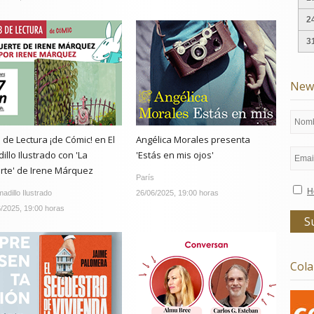
2
3
News
 de Lectura ¡de Cómic! en El
Angélica Morales presenta
illo Ilustrado con 'La
'Estás en mis ojos'
rte' de Irene Márquez
París
H
madillo Ilustrado
26/06/2025, 19:00 horas
/2025, 19:00 horas
Col