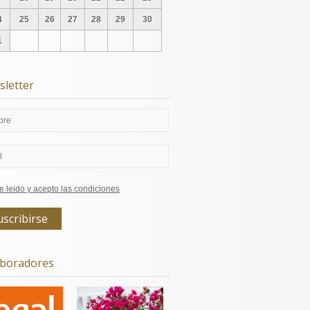
4
25
26
27
28
29
30
1
letter
e leido y acepto las condiciones
aboradores