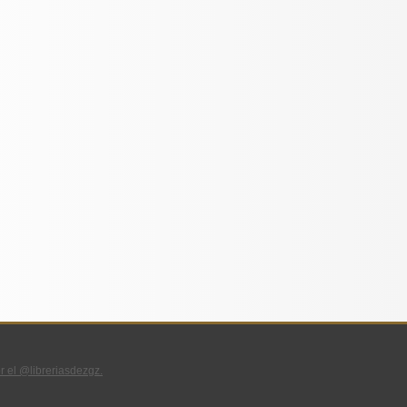
r el @libreriasdezgz.