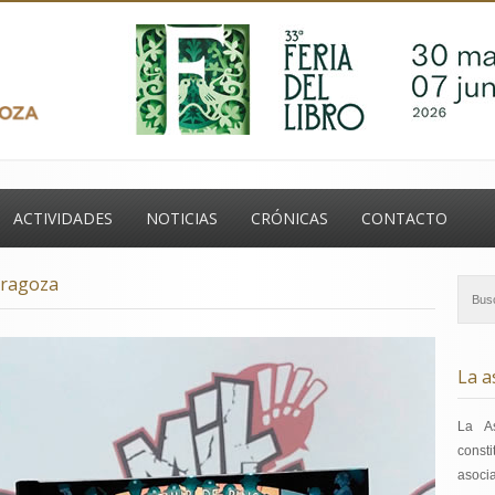
ontacto
ACTIVIDADES
NOTICIAS
CRÓNICAS
CONTACTO
aragoza
La a
La A
const
asoci