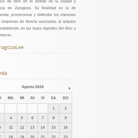
cio de libro en el ámbito de la ciudad y
ncia de Zaragoza. Su finalidad es la de
sentar, promocionar y defender los intereses
s empresas de librería asociadas, al amparo
establecido en las leyes vigentes del libro y
mercio.
ragozaLee
nda
Agosto
2026
v
Next
U
MA
MI
JU
VI
SA
DO
1
2
4
5
6
7
8
9
0
11
12
13
14
15
16
7
18
19
20
21
22
23