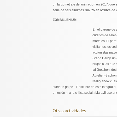
un largometraje de animación en 2017, que s
serie de seis álbumes finalizó en octubre de 
ZOMBILLENIUM
En el parque de 
criterios de sel
mortales. El par
visitantes, es c
accionistas mayor
Grand Derby, un 
brujas a las que 
tal Gretchen, dec
Aurélien-Baphome
reality show cual
sufrir un golpe... Descubre en este integral e
emoción ni a la crítica social. ¡Maravilloso art
Otras actividades