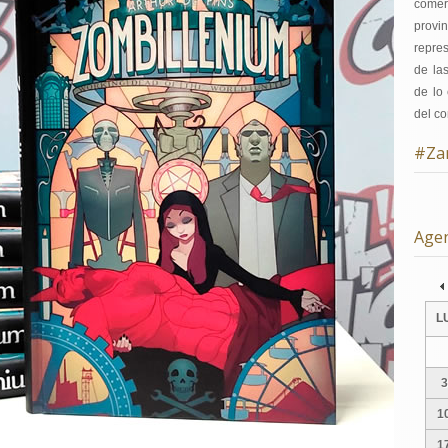
comer
provi
repre
de la
de lo 
del co
#Za
Age
Pre
L
3
1
1