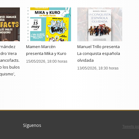
rnández
Mamen Marcén
Manuel Trillo presenta
dro Vera
presenta Mika y Kuro
La conquista española
rancofacts.
olvidada
15/05/2026, 18:00 horas
 los bulos
13/05/2026, 18:30 horas
quismo',
:00 horas
Síguenos
Tweets po