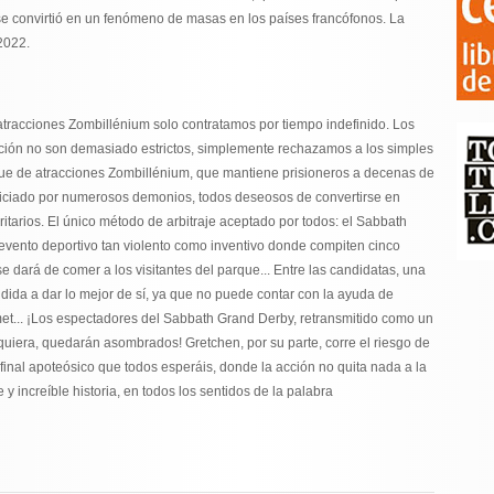
e convirtió en un fenómeno de masas en los países francófonos. La
2022.
atracciones Zombillénium solo contratamos por tiempo indefinido. Los
ección no son demasiado estrictos, simplemente rechazamos a los simples
que de atracciones Zombillénium, que mantiene prisioneros a decenas de
odiciado por numerosos demonios, todos deseosos de convertirse en
itarios. El único método de arbitraje aceptado por todos: el Sabbath
evento deportivo tan violento como inventivo donde compiten cinco
se dará de comer a los visitantes del parque... Entre las candidatas, una
idida a dar lo mejor de sí, ya que no puede contar con la ayuda de
t... ¡Los espectadores del Sabbath Grand Derby, retransmitido como un
quiera, quedarán asombrados! Gretchen, por su parte, corre el riesgo de
l final apoteósico que todos esperáis, donde la acción no quita nada a la
e y increíble historia, en todos los sentidos de la palabra