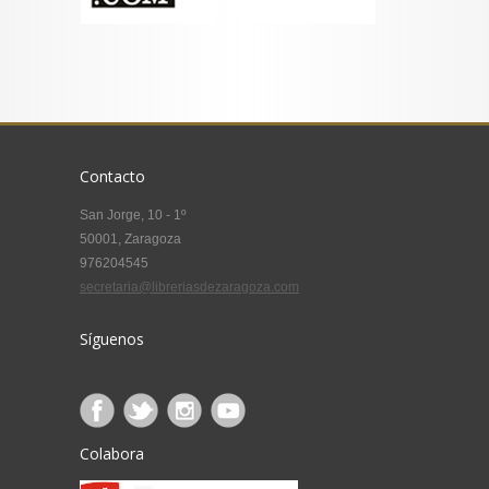
Contacto
San Jorge, 10 - 1º
50001, Zaragoza
976204545
secretaria@libreriasdezaragoza.com
Síguenos
Colabora